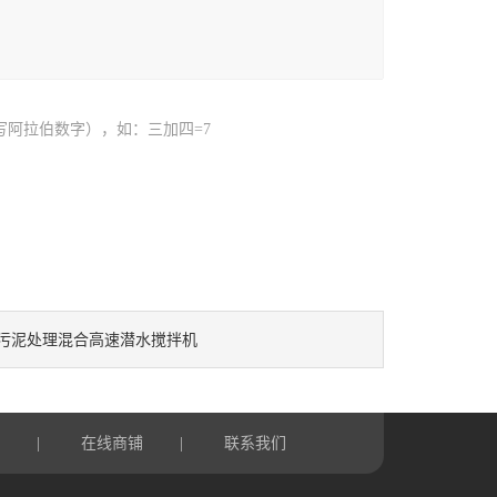
写阿拉伯数字），如：三加四=7
污泥处理混合高速潜水搅拌机
言
|
在线商铺
|
联系我们