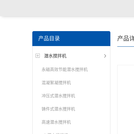
关键词搜索：
潜水搅拌机，潜水曝气机，桨/框式搅拌
产品
产品目录
器，刮/吸泥机等水处理设备
潜水搅拌机
永磁高效节能潜水搅拌机
混凝絮凝搅拌机
冲压式潜水搅拌机
铸件式潜水搅拌机
高速潜水搅拌机