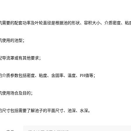
机需要的配套功率及叶轮直径是根据池的形状、容积大小、介质密度、粘
机使用的池型；
配导流罩或有其他要求；
的介质参数包括密度、粘度、含固率、温度、PH值等；
机使用场合及目的；
的尺寸包括需要了解池子的平面尺寸、池深、水深。