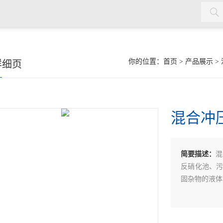
机，双曲面搅拌机，污泥回流泵，格栅除污机，输送机，砂水分离
你的位置：
首页
>
产品展示
>
详细页
混合冲
简要描述：
混
反硝化池、
固杂物的液体