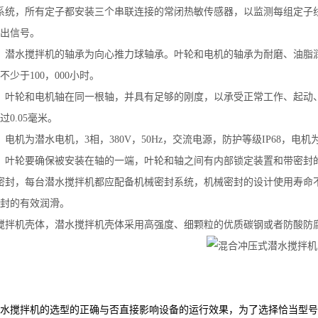
系统，所有定子都安装三个串联连接的常闭热敏传感器，以监测每组定子
出信号。
，潜水搅拌机的轴承为向心推力球轴承。叶轮和电机的轴承为耐磨、油脂
不少于100，000小时。
，叶轮和电机轴在同一根轴，并具有足够的刚度，以承受正常工作、起动
过0.05毫米。
，电机为潜水电机，3相，380V，50Hz，交流电源，防护等级IP68，
，叶轮要确保被安装在轴的一端，叶轮和轴之间有内部锁定装置和带密封
密封，每台潜水搅拌机都应配备机械密封系统，机械密封的设计使用寿命不
封的有效润滑。
搅拌机壳体，潜水搅拌机壳体采用高强度、细颗粒的优质碳钢或者防酸防腐
水搅拌机的选型的正确与否直接影响设备的运行效果，为了选择恰当型号