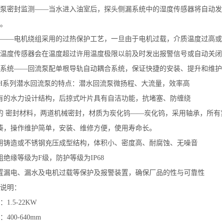
泵密封监测——当水进入油室后，探头侧漏系统中的湿度传感器将自动发
。
——电机绕组采用的过热保护工艺，一旦由于电机过载，介质温度过高或
温度传感器会在温度超过许用温度极限以前及时发出报警信号或自动关闭
系统——回流泵配单根导轨自动耦合系统，保证快捷的安装、提升和维护
H系列潜水回流泵的特点：潜水回流泵微扬程、大流量，效率高
有的水力设计结构，后掠式叶片具有自洁功能，抗堵塞、防缠绕
的 密封材料，两道机械密封，材质为炭化钨――炭化钨，采用轴承，所有紧
凑，操作维护简单，安装、维修方便，使用寿命长。
用铸造或不锈钢充压成型结构，体积小、密度高、耐腐蚀、无噪音
组绝缘等级为F级，防护等级为IP68
置漏电、漏水及电机过载等保护及报警装置，确保厂品的性与可靠性
说明：
1.5-22KW
400-640mm