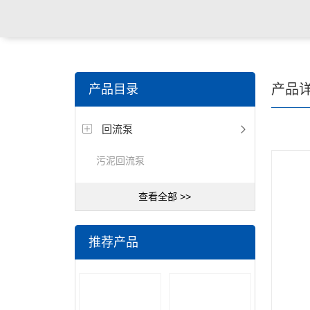
关键词搜索：
潜水搅拌机，潜水曝气机，桨/框式搅拌
产品
产品目录
器，刮/吸泥机等水处理设备
回流泵
污泥回流泵
查看全部 >>
推荐产品