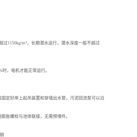
超过1150kg/m?，长期潜水运行，潜水深度一般不超过
5%时，电机才能正常运行。
装固定好岸上起吊装置和穿墙出水管，污泥回流泵可以沿
用膨胀螺栓与池体联接，无需预埋件。