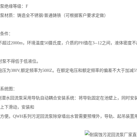
泵绝缘等级：F
泵材质：铸造全不锈钢/普通铸铁（可根据客户要求定做）
条件：
不超过2000m，环境温度50摄氏度，介质的PH值在3--12之间，液体密度不
时泵不得低于低液位。
电压为380V,额定频率为50HZ。在额定电压和额定频率的偏差不大于加减
系统图：
列潜水回流泵采用导轨自动耦合安装系统：将导轨固定在池壁上，同时安
上下滑动，安装和
方便。QWH系列污泥回流泵除穿墙出水管需要预埋外，导轨、起吊装置