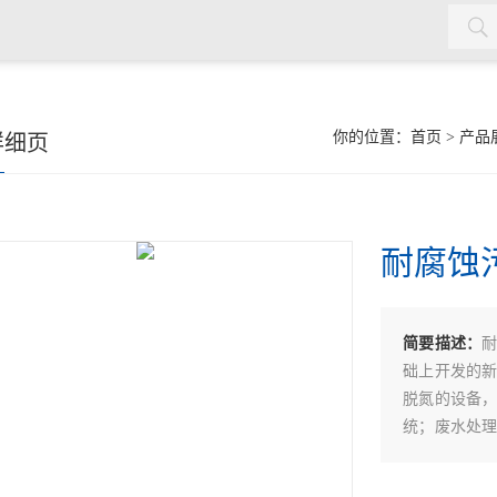
机，双曲面搅拌机，污泥回流泵，格栅除污机，输送机，砂水分离
你的位置：
首页
>
产品
详细页
耐腐蚀
简要描述：
础上开发的
脱氮的设备
统；废水处
场所。