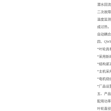
潜水回流
二次故障
温度监测
成过热，
自动耦合
四、QW
*叶轮具
*采用新
*结构紧
*主机采
*电机绕
*厂品设
五、产品
配用功率：
叶轮直径：