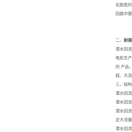
化脱氮的
回路中需
二、
耐腐
潜水回流
电机生产
的 产品
程、大流
三、结构
潜水回流
潜水回流
潜水回流
足大流量
潜水回流