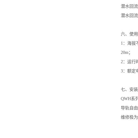
潜水回流
潜水回流
六、使用
1：海拔
20m；
2：运行
3：额定
七、安装
QWH系
导轨自由
维修极为