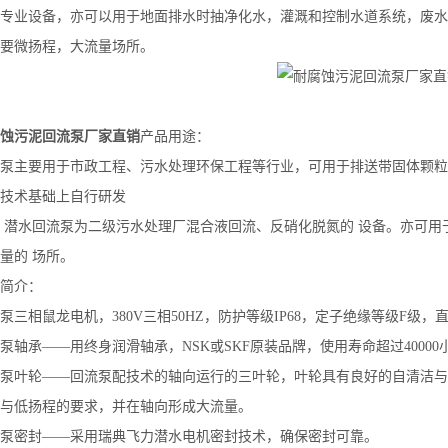
专业设备，亦可以用于地面排水时抽净化水，灌溉和控制水道系统，废水
要微扬程，大流量场所。
蚀污泥回流泵厂家直销
产品用途：
泵主要用于市政工程、污水处理环保工程等行业，可用于排送带固体颗粒
技术基础上自行研发
，潜水回流泵为二级污水处理厂混合液回流、反硝化脱氮的 设备。亦可用
量的 场所。
简介：
泵三相鼠龙电机，380V三相50HZ，防护等级IP68，定子绝缘等级F级，
泵轴承——用终身润滑轴承，NSK或SKF原装品牌，使用寿命超过40000
泵叶轮——回流泵配技术的轴向运行的三叶轮，叶轮具有良好的自清洁与
与低扬程的要求，并在轴向形成大流量。
泵密封——采用瑞典飞力潜水电机密封技术，确保密封可靠。