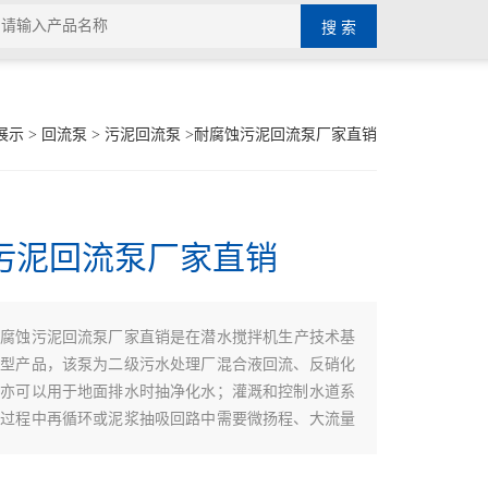
展示
>
回流泵
>
污泥回流泵
>耐腐蚀污泥回流泵厂家直销
污泥回流泵厂家直销
耐腐蚀污泥回流泵厂家直销是在潜水搅拌机生产技术基
新型产品，该泵为二级污水处理厂混合液回流、反硝化
，亦可以用于地面排水时抽净化水；灌溉和控制水道系
理过程中再循环或泥浆抽吸回路中需要微扬程、大流量