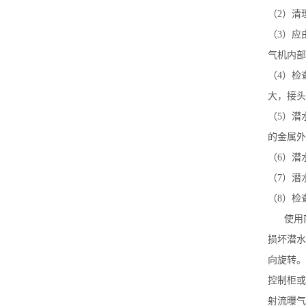
（2）清
（3）应
气机内部
（4）检
大，接头
（5）潜
的金属外
（6）潜
（7）潜
（8）检
使用南
损坏潜水
向旋转。
控制柜或
射流曝气