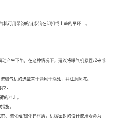
曝气机可用带钩的链条钩在卸扣或上盖的吊环上。
震动产生下陷，在这种情况下，建议将曝气机悬置起来或
射流曝气机的选型置于通风干燥处，并注意防冻。
负荷的冲击。
的措施。
化钨、碳化硅/碳化钨材质，机械密封的设计使用寿命为
。