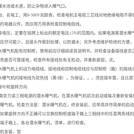
理水池或水道，防止杂物进入曝气口。
由，名电工，用0-500V兆欧表，检查电机主电缆三芯线对地绝缘电阻不
的电器元件，而应用万用表检查控制电缆线。
查电压，定要在铭牌上标出的额定电压±5%的范围内。如果电源离潜水
应尽可能少，且接头作密封处理，以防漏水；另外考虑维护检修的方便，
水曝气机配有控制柜，使用前应仔细阅读其说明书，并检查设备接线是否
壳是否可靠接地，检查所有接线处有无松动，并重新紧固，次。
水曝气机上的动力电缆线、接地线和控制电缆线应与控制柜（箱）的接线
水曝气机的接地线为双色线（黄/绿），为保证，，，须连接牢靠，且比其它
查叶轮旋转方向
京力诺三相电源的潜水曝气机，在潜水曝气机初次启动或每次重新安装后
曝气机。检查方法是：潜水曝气机在，终安装前，应举高并作简单的启动
如果旋转方向不正确可以交换控制柜或端子箱上三相线中的任意两条线的
端子箱上，各台潜水曝气机，须单，进行检查。
机安装，型