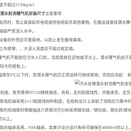
度不超过1150kg/m3
潜水射流曝气机安装尺寸
注意事项
备起吊时，禁止直接起吊电缆或用电缆起吊其他重物。在搬运或悬挂潜水
缆端部严禁浸入水中。
有设备的外壳应可靠接地，以防止发生触电事故。
于工作原理，，大浸入深度应不超过规定值。
曝气机不能放在污水入口处，当底盘放在泥地或浮沙上，潜水曝气机由于
较大的底板上。
温降至0℃以下时，若潜水曝气机仍正常运转可继续使用，否则应吊起 
泵机座、泵壳等用HT250铸铁铸造，具有，定的耐腐蚀性，并能承受，定
泵电机轴采用2cr13耐腐蚀材料制造，在结构设计上采取了消除应力集中
泵的机械密封根据抽送介质情况可分别采用碳化硅／碳化硅、碳化钨/碳
小时以上。
泵的轴承采用，NSK轴承，其累计设计运行寿命可确保在40000小时以上