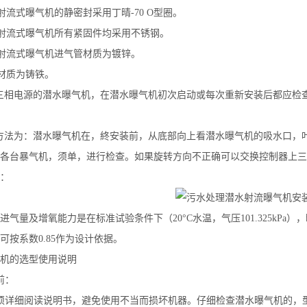
射流式曝气机的静密封采用丁晴-70 O型圈。
射流式曝气机所有紧固件均采用不锈钢。
射流式曝气机进气管材质为镀锌。
材质为铸铁。
相电源的潜水曝气机，在潜水曝气机初次启动或每次重新安装后都应检查
法为：潜水曝气机在，終安装前，从底部向上看潜水曝气机的吸水口，叶
各台暴气机，须单，进行检查。如果旋转方向不正确可以交换控制器上三
：
进气量及增氧能力是在标准试验条件下（20°C水温，气压101.325kP
可按系数0.85作为设计依据。
机的选型使用说明
前：
须详细阅读说明书，避免使用不当而损坏机器。仔细检查潜水曝气机的，