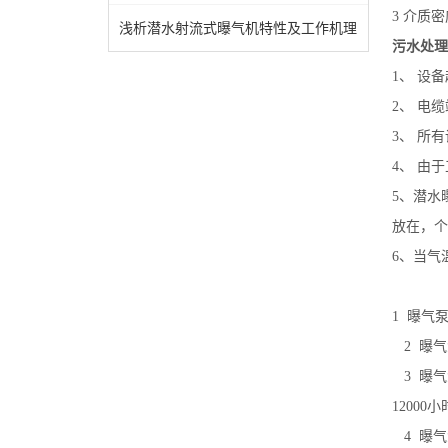
3 介质密
浅析潜水射流式曝气机特性及工作机理
污水处理
1、 设
2、 电
3、 所
4、 由
5、潜水
放在，个
6、当气
1 曝气
2 曝气
3 曝气
12000
4 曝气