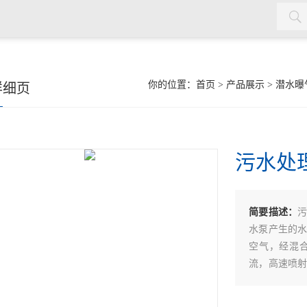
机，双曲面搅拌机，污泥回流泵，格栅除污机，输送机，砂水分离
你的位置：
首页
>
产品展示
>
潜水曝
详细页
污水处
简要描述：
水泵产生的
空气，经混
流，高速喷
内涡旋搅拌
化，进气量