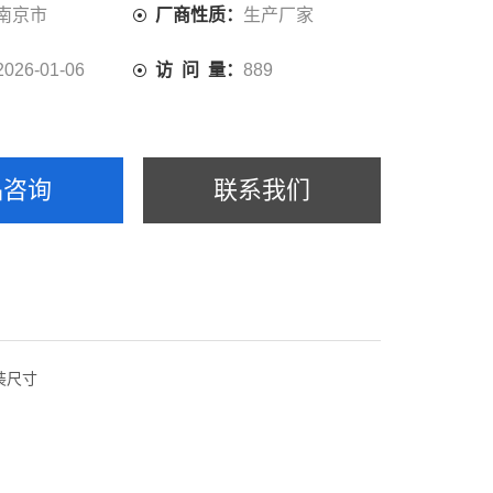
应用。
南京市
厂商性质：
生产厂家
2026-01-06
访 问 量：
889
品咨询
联系我们