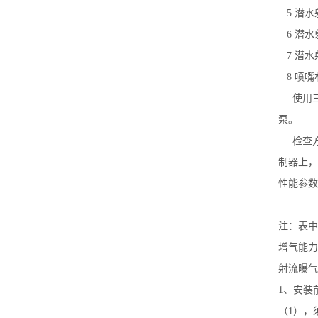
5 潜水
6 潜水
7 潜水
8 喷嘴
使用三
泵。
检查方
制器上，
性能参数
注：表中
增气能力
射流曝气
1、安装
（1），