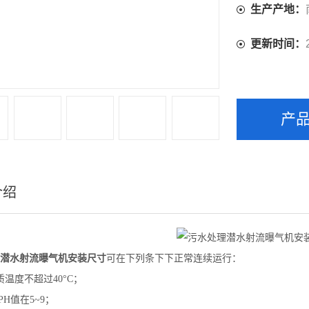
化较大的池中
生产产地：
更新时间：
产
介绍
潜水射流曝气机安装尺寸
可在下列条下下正常连续运行：
质温度不超过40°C；
PH值在5~9；