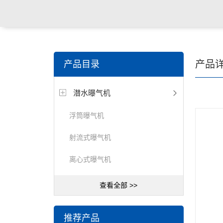
关键词搜索：
潜水搅拌机，潜水曝气机，桨/框式搅拌
产品
产品目录
器，刮/吸泥机等水处理设备
潜水曝气机
浮筒曝气机
射流式曝气机
离心式曝气机
查看全部 >>
推荐产品