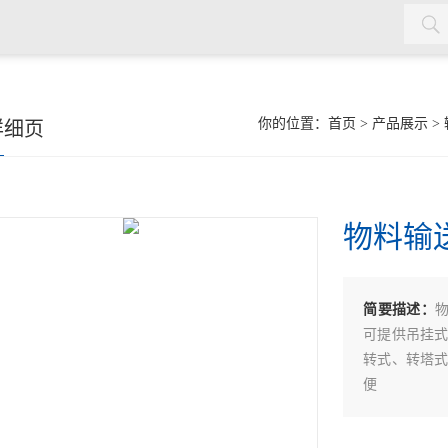
机，双曲面搅拌机，污泥回流泵，格栅除污机，输送机，砂水分离
你的位置：
首页
>
产品展示
>
详细页
物料输
简要描述：
可提供吊挂
转式、转塔
便