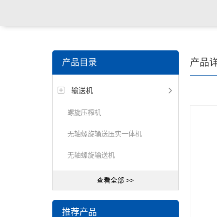
关键词搜索：
潜水搅拌机，潜水曝气机，桨/框式搅拌
产品
产品目录
器，刮/吸泥机等水处理设备
输送机
螺旋压榨机
无轴螺旋输送压实一体机
无轴螺旋输送机
查看全部 >>
推荐产品