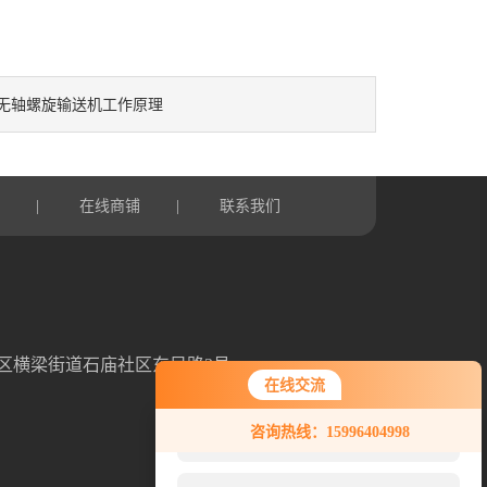
无轴螺旋输送机工作原理
言
|
在线商铺
|
联系我们
区横梁街道石庙社区东吴路3号
在线交流
您好！欢迎前来咨询，很高兴为您
咨询热线：15996404998
服务，请问您要咨询什么问题呢？