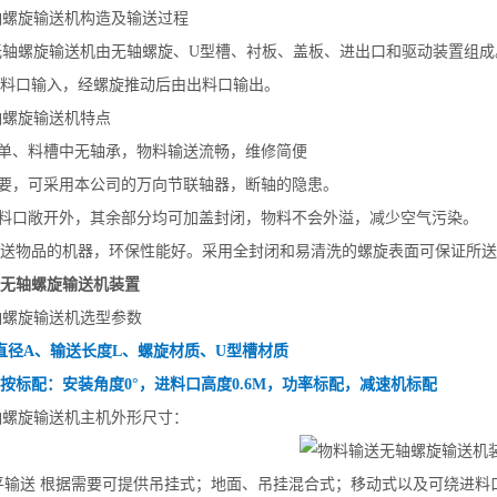
轴螺旋输送机构造及输送过程
无轴螺旋输送机由无轴螺旋、U型槽、衬板、盖板、进出口和驱动装置组成
料口输入，经螺旋推动后由出料口输出。
轴螺旋输送机特点
简单、料槽中无轴承，物料输送流畅，维修简便
需要，可采用本公司的万向节联轴器，断轴的隐患。
出料口敞开外，其余部分均可加盖封闭，物料不会外溢，减少空气污染。
送物品的机器，环保性能好。采用全封闭和易清洗的螺旋表面可保证所送
无轴螺旋输送机装置
轴螺旋输送机选型参数
直径A、输送长度L、螺旋材质、U型槽材质
按标配：安装角度0°，进料口高度0.6M，功率标配，减速机标配
轴螺旋输送机主机外形尺寸：
平输送 根据需要可提供吊挂式；地面、吊挂混合式；移动式以及可绕进