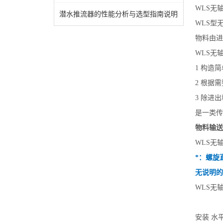
WLS无
潜水推流器的性能分析与选型指南说明
WLS型
物料由进
WLS无
1 构造
2 根据
3 除进
是一类传
物料输送
WLS无
*：螺旋
无说明的
WLS无
安装 水