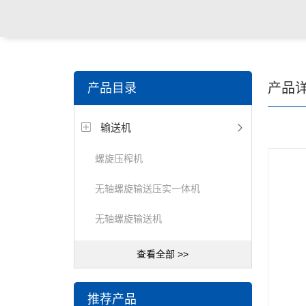
关键词搜索：
潜水搅拌机，潜水曝气机，桨/框式搅拌
产品
产品目录
器，刮/吸泥机等水处理设备
输送机
螺旋压榨机
无轴螺旋输送压实一体机
无轴螺旋输送机
查看全部 >>
推荐产品