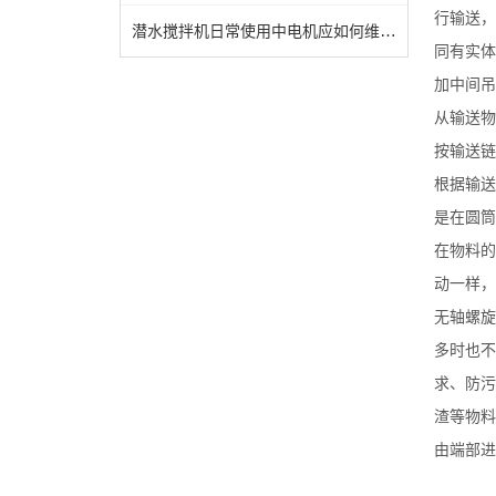
行输送，
潜水搅拌机日常使用中电机应如何维护及保养
同有实体
加中间吊
从输送物
按输送链
根据输送
是在圆筒
在物料的
动一样，
无轴螺旋
多时也不
求、防污
渣等物料
由端部进