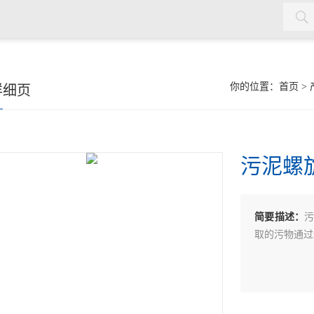
机，双曲面搅拌机，污泥回流泵，格栅除污机，输送机，砂水分离
你的位置：
首页
>
详细页
污泥螺
简要描述：
取的污物通过