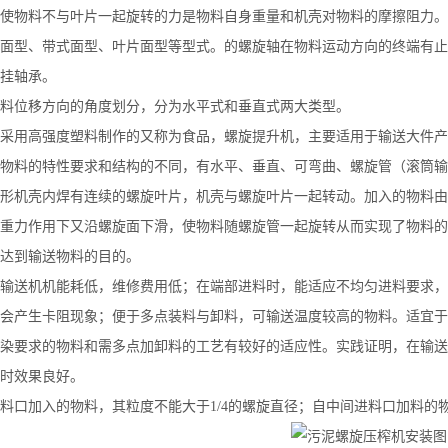
使物料不与叶片一起旋转的力是物料自身重量和机壳对物料的摩擦阻力。
面型、带式面型、叶片面型等型式。的螺旋轴在物料运动方向的终端有止
挂轴承。
料位移方向的角度划分，分为水平式和垂直式两大类型。
采用高强度塑料制作的又称为食品，螺旋提升机，主要适用于输送大件产
物料的特性要求和结构的不同，有水平、垂直、可弯曲、螺旋管（滚筒输
形机壳内焊有连续的螺旋叶片，机壳与螺旋叶片一起转动。加入的物料由
重力作用下又沿螺旋面下滑，使物料随螺旋管一起旋转从而实现了物料的
达到输送物料的目的。
输送机机能耗低，维修费用低；在端部进料时，能适应不均匀进料要求，
会产生卡阻现象；便于多点装料与卸料，可输送温度较高的物料。适宜于
染要求的物料和需多点加卸料的工艺有较好的适应性。实践证明，在输送
时效果良好。
料口加入的物料，其粒度不能大于1/4的螺旋直径；自中间进料口加料的