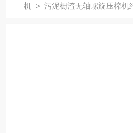
机
> 污泥栅渣无轴螺旋压榨机