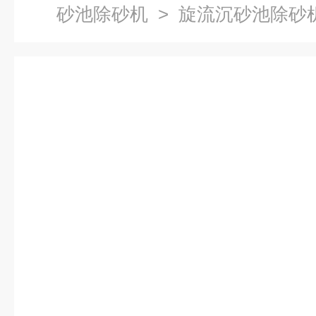
砂池除砂机
> 旋流沉砂池除砂