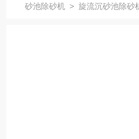
砂池除砂机
> 旋流沉砂池除砂