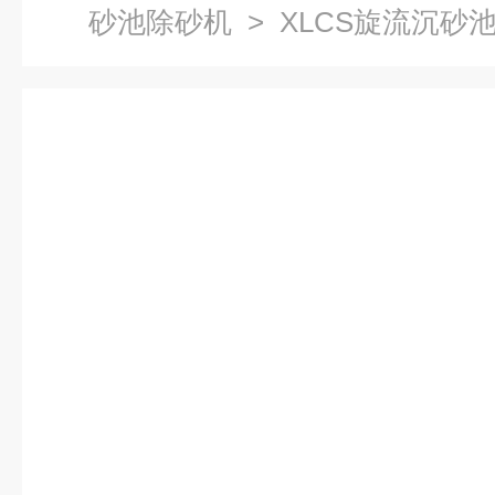
砂池除砂机
> XLCS旋流沉砂