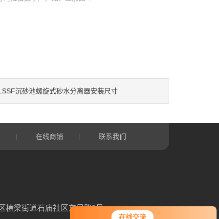
LSSF沉砂池螺旋式砂水分离器安装尺寸
言
|
在线商铺
|
联系我们
区横梁街道石庙社区东吴路3号
在线交流