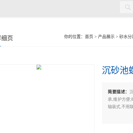
机，双曲面搅拌机，污泥回流泵，格栅除污机，输送机，砂水分离
你的位置：
首页
>
产品展示
>
砂水分
详细页
沉砂池
简要描述：
承,维护方便;
轴装式,不用