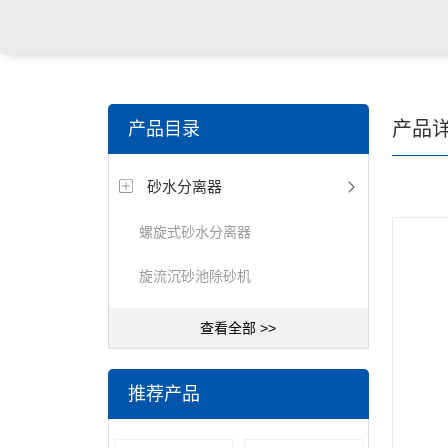
关键词搜索：
潜水搅拌机，潜水曝气机，桨/框式搅拌
产品
产品目录
器，刮/吸泥机等水处理设备
砂水分离器
螺旋式砂水分离器
旋流沉砂池除砂机
查看全部 >>
推荐产品