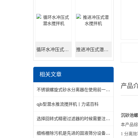
循环水冲压式潜水搅拌机
推进冲压式潜水搅拌机
相关文章
产品
不锈钢螺旋式砂水分离器在使用前一定要先来了解下这些
qjb型潜水推流搅拌机丨力诺百科
沉砂池螺
选择回转式精密过滤器的时候需要注意哪些方面？
本产品综
细格栅除污机是先进的固液筛分设备之一
1 分离效