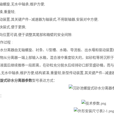
无轴螺旋,无水中轴承,维护方便;
凑,重量轻;
传动装置,其关键产件--减速器为轴装式,不用联轴器,安装对中方便;
为快装式,便于更换;
轴向位置可调,便于调整其尾部和箱壁的安全间隙.
作过程 :
水分离器由无轴螺旋、衬条、U型槽、水箱、导流板、出水堰和驱动装置
物从分离器一端上部输入水箱，混合液中重度较大的，如砂粒等将沉积于
液面后继续推移一段距离，在砂粒充分脱水后经排砂口卸至盛砂桶，而与
,无水中轴承,维护方便;结构紧凑,重量轻;新型传动装置,其关键产件--减
旋式砂水分离器参数
型号表达方式：
：