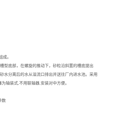
组成。
槽型底部，在螺旋的推动下，砂粒沿斜置的槽底提出
砂水分离后的水从溢流口排出并送往厂内进水池。采用
速器为轴装式,不用联轴器,安装对中方便。