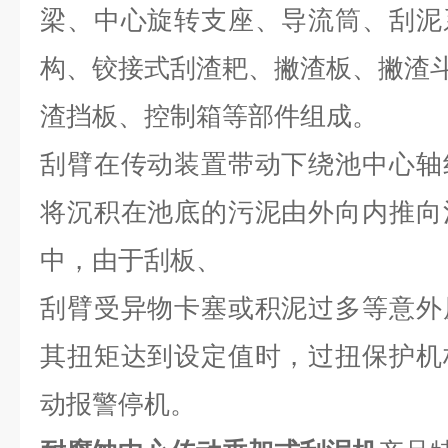
梁、中心旋转支座、导流筒、刮泥
构、铰接式刮渣耙、撇渣板、撇渣
渣挡板、控制箱等部件组成。
刮臂在传动装置带动下绕池中心轴
将沉积在池底的污泥由外向内推向
中，由于刮板、
刮臂受异物卡塞或积泥过多等意外
其扭矩达到设定值时，过扭保护机
动报警停机。