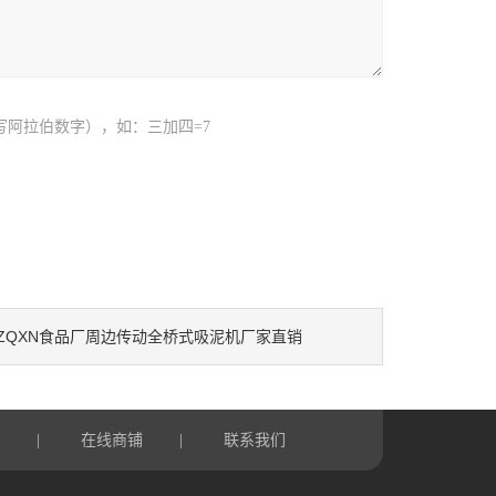
写阿拉伯数字），如：三加四=7
ZQXN食品厂周边传动全桥式吸泥机厂家直销
言
|
在线商铺
|
联系我们