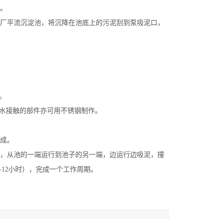
。
厂平流沉淀池，将沉降在池底上的污泥刮到泵吸泥口，
。
与水接触的部件亦可用不锈钢制作。
成。
，从池的一端运行到池子的另一端，边运行边吸泥，撞
12小时），完成一个工作周期。