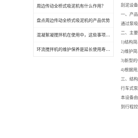
刮泥设备
周边传动全桥式吸泥机有什么作用？
一、产品
盘点周边传动全桥式吸泥机的产品优势
通过泵吸
二、主要
混凝絮凝搅拌机在使用中，这些事项得注意
1)结构
环流搅拌机的维护保养是延长使用寿命的关键
2)维护
3)新型
4)根据
三、结
行车式泵
本设备由
到行程控