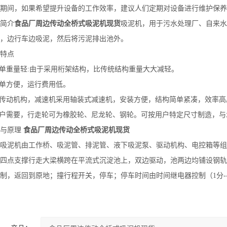
期间，如果希望提升设备的工作效率，建议人们定期对设备进行维护保养
简介
食品厂周边传动全桥式吸泥机现货
吸泥机，用于污水处理厂、自来水
，边行车边吸泥，然后将污泥排出池外。
特点
简单重量轻:由于采用桁架结构，比传统结构重量大大减轻。
简单方便，运行费用低。
的传动机构，减速机采用轴装式减速机，安装方便，结构简单紧凑，效率高
用户需要，行走轮可为橡胶轮、尼龙轮、钢轮。可按用户特定尺寸制造，
构与原理
食品厂周边传动全桥式吸泥机现货
吸泥机由工作桥、吸泥管、排泥管、液下吸泥泵、驱动机构、电控箱等组
四点支撑行走大梁横跨在平流式沉淀池上，双边驱动，池两边均铺设钢轨
制，返回到原地；撞行程开关，停车；停车时间由时间继电器控制（1分--