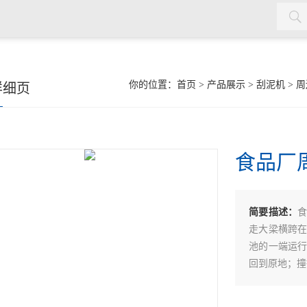
机，双曲面搅拌机，污泥回流泵，格栅除污机，输送机，砂水分离
你的位置：
首页
>
产品展示
>
刮泥机
>
周
详细页
食品厂
简要描述：
走大梁横跨
池的一端运
回到原地；撞