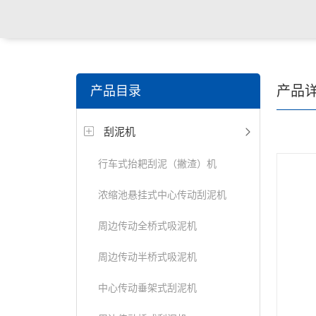
关键词搜索：
潜水搅拌机，潜水曝气机，桨/框式搅拌
产品
产品目录
器，刮/吸泥机等水处理设备
刮泥机
行车式抬耙刮泥（撇渣）机
浓缩池悬挂式中心传动刮泥机
周边传动全桥式吸泥机
周边传动半桥式吸泥机
中心传动垂架式刮泥机