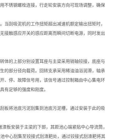
用不锈钢螺栓连接，行走轮安装方向可现场调整，确保
。当刮吸泥机的工作扭矩超出减速机额定输出扭矩时，
无接触感应开关的感应距离而瞬间切断电源，同时发出
转体的上部分别设置耳座与主梁采用销轴铰接，底座与
生的部分径向载荷。回转支承采用稀油油浴润滑，轴承
作开、停、故障信号用，该信号通过控制箱由中心集电环
具有足够的强度和刚度。
刮板将池底污泥刮集到池底污泥槽，通过安装于此的吸
撇渣板安装于主梁的下部，其距池心端紧贴中心导流筒，
由池中心刮集至铰接式刮渣耙处，通过铰接式刮渣耙将其