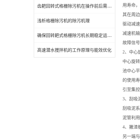
用寿命，
齿耙回转式格栅除污机在操作前后需要注意哪些规程？
其在周边
浅析格栅除污机的除污机理
驱动减速
减速机输
确保回转耙式格栅除污机长期稳定运行的方法
故障信号
高速潜水搅拌机的工作原理与能效优化
2、中心
中心旋转
池中心平
的使用寿
引至集控
3、刮吸
刮吸泥系
泥管利用
4、撇渣
另一端与