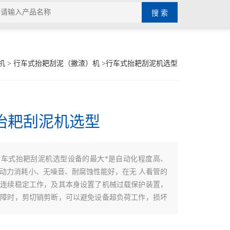
机
>
行车式抬耙刮泥（撇渣）机
>行车式抬耙刮泥机选型
抬耙刮泥机选型
行车式抬耙刮泥机选型设备的最大*是自动化程度高、
动力消耗小、无噪音、耐腐蚀性能好，在无 人看管的
证连续稳定工作，及其本身设置了机械过载保护装置，
故障时，剪切销剪断，可以避免设备超负荷工作，损坏