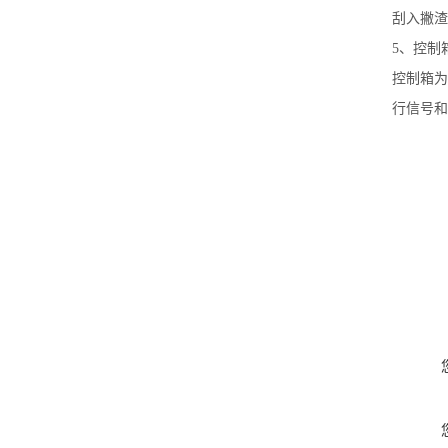
刮入撇渣
5、控制
控制箱为
行信号和