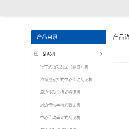
关键词搜索：
潜水搅拌机，潜水曝气机，桨/框式搅拌
产品
产品目录
器，刮/吸泥机等水处理设备
刮泥机
行车式抬耙刮泥（撇渣）机
浓缩池悬挂式中心传动刮泥机
周边传动全桥式吸泥机
周边传动半桥式吸泥机
中心传动垂架式刮泥机