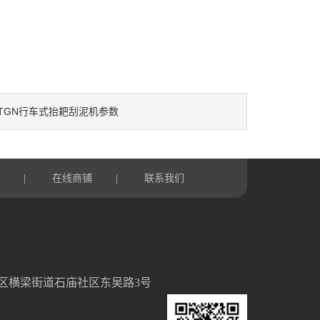
TGN行车式抬耙刮泥机参数
言
|
在线商铺
|
联系我们
区横梁街道石庙社区东吴路3号