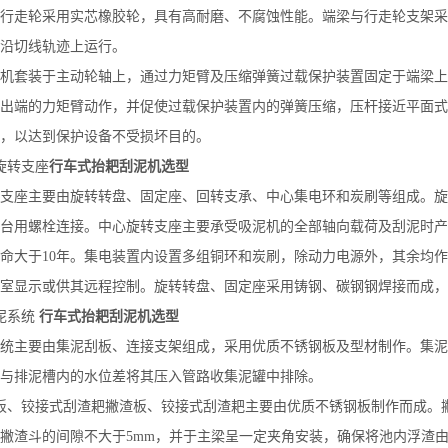
行走轮采用实芯橡胶轮，具有高耐磨、不腐蚀性能。端梁与行走轮支架采
沿切线轨迹上运行。
机套装于主动轮轴上，通过力矩臂及压缩弹簧过载保护装置固定于端梁上
出端的力矩臂动作，并促使过载保护装置内的弹簧压缩，压杆接近平面式
，以达到保护设备不受损坏目的。
旋转支座
行车式抬耙刮泥机选型
支座主要由旋转转盘、固定座、回转支承、中心集电环和炭刷等组成。旋
台用螺栓连接。中心旋转支座主要承受吸泥机的全部轴向载荷及刮泥时产
命大于10年。集电装置内设置多组铜环和炭刷，除动力电源外，其余均
室显示或供其远程控制。旋转转盘、固定座采用铸钢、碳钢钢焊接而成，
泥系统
行车式抬耙刮泥机选型
统主要由集泥刮板、连接支架组成，采用优质不锈钢板及型材制作。集泥
与排泥槽内的水位差将其压入管路收集泥罐中排除。
板、铰接式刮渣耙撇渣板、铰接式刮渣耙主要由优质不锈钢板制作而成。
撇渣斗的间隙不大于5mm，并于主梁呈一定夹角安装，确保将池内浮渣