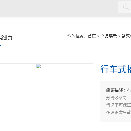
机，双曲面搅拌机，污泥回流泵，格栅除污机，输送机，砂水分离
你的位置：
首页
>
产品展示
>
刮泥
详细页
行车式
简要描述：
分离效率高、
情况下可保
在设备发生
设备部件。