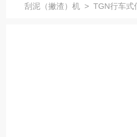
刮泥（撇渣）机
> TGN行车