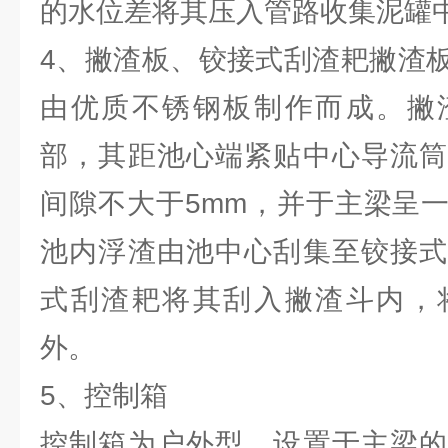
的水位差将其压入管路收集泥罐
4、撇渣板、铰接式刮渣耙撇渣
由优质不锈钢板制作而成。撇
部，其距池心端紧贴中心导流筒
间隙不大于5mm，并于主梁呈
池内浮渣由池中心刮集至铰接式
式刮渣耙将其刮入撇渣斗内，
外。
5、控制箱
控制箱为户外型，设置于主梁的