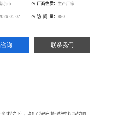
南京市
厂商性质：
生产厂家
2026-01-07
访 问 量：
880
品咨询
联系我们
于牵引链之下），改变了齿耙在清捞过程中的运动方向