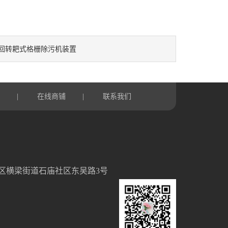
回转耙式格栅除污机装置
言
|
在线商铺
|
联系我们
区横梁街道石庙社区东吴路3号