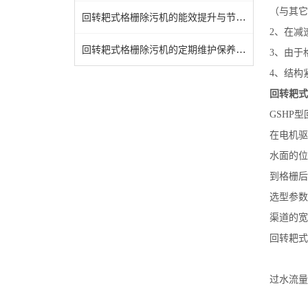
（与其它
回转耙式格栅除污机的能效提升与节能设计
2、在减
回转耙式格栅除污机的定期维护保养方法分享
3、由于
4、结构
回转耙式
GSHP
在电机驱
水面的位
到格栅后
选型参数
渠道的宽
回转耙式
过水流量