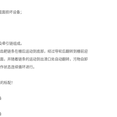
载面损坏设备；
及牵引链组成。
齿耙链条在栅后运动到底部，经过导轮后翻转到栅前迎
面，并随着链条的运动到出渣口处自动翻转，污物自卸
作状态连续循环进行。
求的标配！