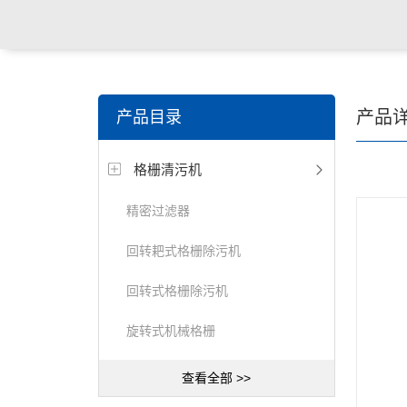
关键词搜索：
潜水搅拌机，潜水曝气机，桨/框式搅拌
产品
产品目录
器，刮/吸泥机等水处理设备
格栅清污机
精密过滤器
回转耙式格栅除污机
回转式格栅除污机
旋转式机械格栅
查看全部 >>