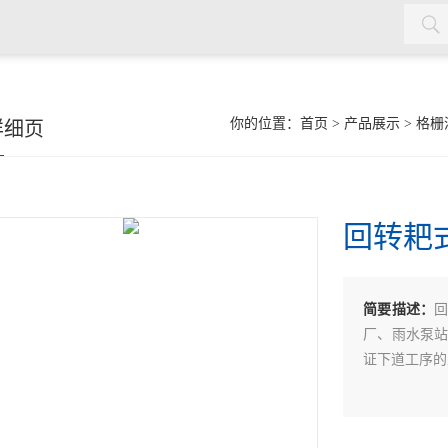
机，双曲面搅拌机，污泥回流泵，格栅除污机，输送机，砂水分离
你的位置：
首页
>
产品展示
>
格栅
详细页
回转耙
简要描述：
厂、雨水泵
证下道工序的