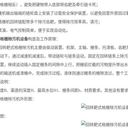
格栅相反），避免把硬物带入底部将齿耙及牵引链卡死；
速机输出轴端的链轮盘上安装了过载安全保护装置，以避免因意外原因过
格栅机回转链配带多个除污齿耙，使得除污效率高，清污；
紧凑、电气控制简单，便于实现自动化。
格栅除污机设备
构造及工作原理：
型回转耙式格栅除污机主要由驱动装置、机架、主轴、栅条、托渣板、齿耙
动下，通过减速机减速后，带动链轮与链条运动，固定在回转链条上除污
置，继续运动插入固定栅条的间隙中上行，把栅前拦截的污物提升带出水
的输送机或渣桶中，完成除污过程，液体则通过栅条的栅隙流过，整个工
说明：
度B、渠道的深度H、最高水位H1、栅条间距b、材质要求。其他没有要
格栅除污机外形图：
图：