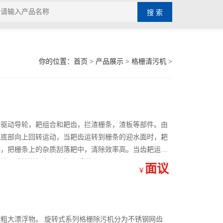
你的位置：
首页
>
产品展示
>
格栅清污机
>
，驱动导轮，耙组合和耙齿，拦渣栅条，渣板等部件。由
从底部向上回转运动，当耙齿运转到栅条的迎水面时，耙
作，把栅条上的杂质刮落耙中，清除效率高。当齿耙运转
集渣斗或输送机上，再把杂质送走。
面议
￥
粗大漂浮物。 旋转式系列格栅除污机分为不锈钢网齿