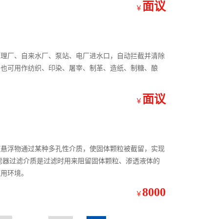
面议
￥
处理厂、自来水厂、泵站、电厂进水口，自动拦截并清除
；也可用作纺织、印染、屠宰、制革、造纸、制糖、酿
面议
￥
使悬浮物通过某种多孔性介质，使固体颗粒被截留，实现
滤器过滤介质是过滤时用来阻留固体颗粒、渗透液体的
使用环境。
8000
￥