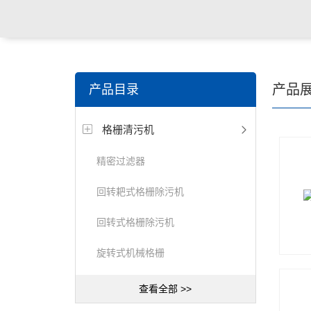
关键词搜索：
潜水搅拌机，潜水曝气机，桨/框式搅拌
产品
产品目录
器，刮/吸泥机等水处理设备
格栅清污机
精密过滤器
回转耙式格栅除污机
回转式格栅除污机
旋转式机械格栅
查看全部 >>