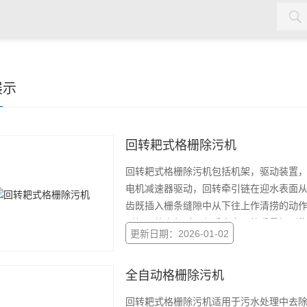
机，双曲面搅拌机，污泥回流泵，格栅除污机，输送机，砂水分离
展示
回转耙式格栅除污机
回转耙式格栅除污机包括机架，驱动装置
电机减速器驱动，回转牵引链在迎水表面
齿既插入栅条缝隙中从下往上作清捞的动
到机器的上部时，杂质由自己的重量卸到
更新日期：2026-01-02
全自动格栅除污机
回转耙式格栅除污机适用于污水处理中去除