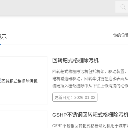
机，双曲面搅拌机，污泥回流泵，格栅除污机，输送机，砂水分离
你的位
展示
回转耙式格栅除污机
回转耙式格栅除污机包括机架，驱动装置
电机减速器驱动，回转牵引链在迎水表面
齿既插入栅条缝隙中从下往上作清捞的动
到机器的上部时，杂质由自己的重量卸到
更新日期：2026-01-02
GSHP不锈钢回转耙式格栅除污
GSHP不锈钢回转耙式格栅除污机用于城