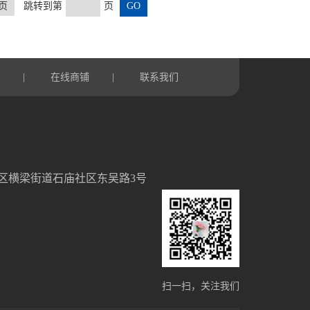
页
跳转到第
页
言
|
在线商铺
|
联系我们
区横梁街道石庙社区东吴路3号
扫一扫，关注我们