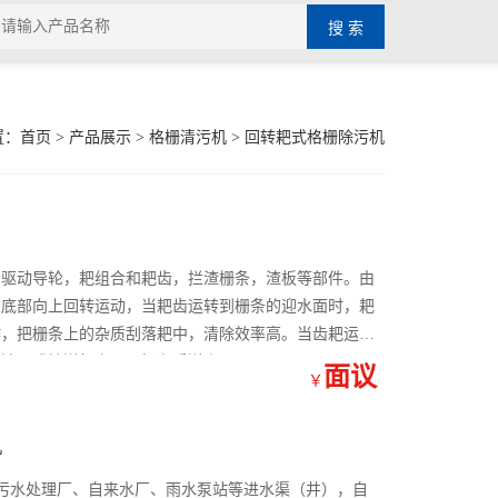
置：
首页
>
产品展示
>
格栅清污机
>
回转耙式格栅除污机
，驱动导轮，耙组合和耙齿，拦渣栅条，渣板等部件。由
从底部向上回转运动，当耙齿运转到栅条的迎水面时，耙
作，把栅条上的杂质刮落耙中，清除效率高。当齿耙运转
集渣斗或输送机上，再把杂质送走。
面议
￥
机
市污水处理厂、自来水厂、雨水泵站等进水渠（井），自