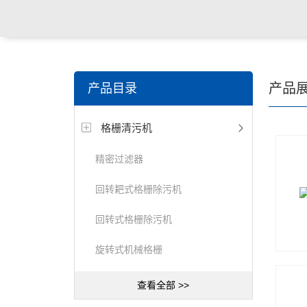
关键词搜索：
潜水搅拌机，潜水曝气机，桨/框式搅拌
产品
产品目录
器，刮/吸泥机等水处理设备
格栅清污机
精密过滤器
回转耙式格栅除污机
回转式格栅除污机
旋转式机械格栅
查看全部 >>